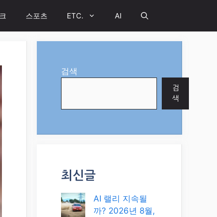
크
스포츠
ETC.
AI
검색
검
색
최신글
AI 랠리 지속될
까? 2026년 8월,