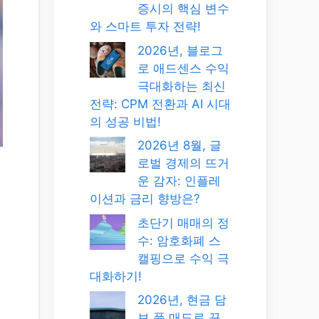
증시의 핵심 변수
와 스마트 투자 전략!
2026년, 블로그
로 애드센스 수익
극대화하는 최신
전략: CPM 전환과 AI 시대
의 성공 비법!
2026년 8월, 글
로벌 경제의 뜨거
운 감자: 인플레
이션과 금리 향방은?
초단기 매매의 정
수: 암호화폐 스
캘핑으로 수익 극
대화하기!
2026년, 현금 담
보 풋 매도로 꾸