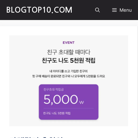
Skip
BLOGTOP10.COM
Menu
to
content