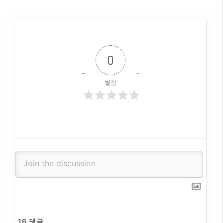
0
별점
16
댓글