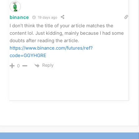
Can you be more specific about the content of your
article? After reading it, I still have some doubts.
Hope you can help me.
https://www.binance.bh/register?ref=QCGZMHR6
Reply
0
binance
19 days ago
I don’t think the title of your article matches the
content lol. Just kidding, mainly because I had some
doubts after reading the article.
https://www.binance.com/futures/ref?