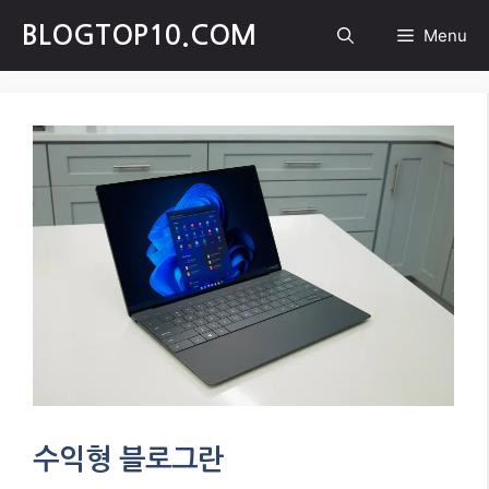
Skip
BLOGTOP10.COM
Menu
to
content
수익형 블로그란