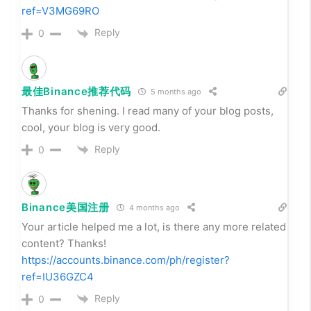
ref=V3MG69RO
Reply
0
最佳Binance推荐代码
5 months ago
Thanks for shening. I read many of your blog posts,
cool, your blog is very good.
Reply
0
Binance美国注册
4 months ago
Your article helped me a lot, is there any more related
content? Thanks!
https://accounts.binance.com/ph/register?
ref=IU36GZC4
Reply
0